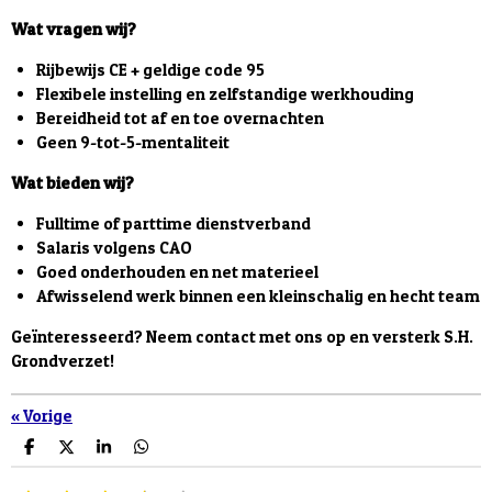
Wat vragen wij?
Rijbewijs CE + geldige code 95
Flexibele instelling en zelfstandige werkhouding
Bereidheid tot af en toe overnachten
Geen 9-tot-5-mentaliteit
Wat bieden wij?
Fulltime of parttime dienstverband
Salaris volgens CAO
Goed onderhouden en net materieel
Afwisselend werk binnen een kleinschalig en hecht team
Geïnteresseerd? Neem contact met ons op en versterk S.H.
Grondverzet!
«
Vorige
D
D
S
D
e
e
h
e
l
e
a
l